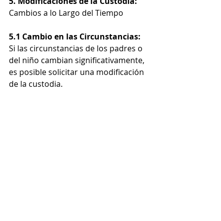
5. Modificaciones de la Custodia:
Cambios a lo Largo del Tiempo
5.1 Cambio en las Circunstancias:
Si las circunstancias de los padres o 
del niño cambian significativamente, 
es posible solicitar una modificación 
de la custodia.
5.2 Proceso de Modificación:
 Este 
proceso implica presentar una 
petición al tribunal y demostrar por 
qué un cambio en la custodia es 
necesario y beneficioso para el niño.
Conclusión:
Determinar la custodia de los hijos 
en casos de divorcio es un proceso 