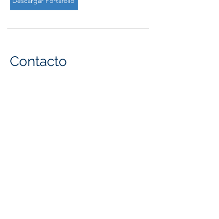
Descargar Portafolio
Contacto
+573145407789
abogados@yepesgarces.com