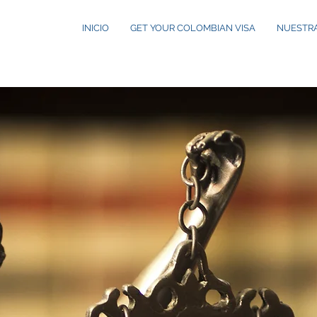
INICIO
GET YOUR COLOMBIAN VISA
NUESTRA
S
n de
y
y