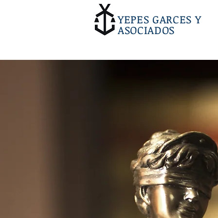
YEPES GARCES Y
ASOCIADOS
FIRMA
DE
ABOGADO
Especialistas Nacionales e
Internacionales en Obtenció
Visa Colombiana, y Derecho 
Contabilidad para Empresas 
Personas.